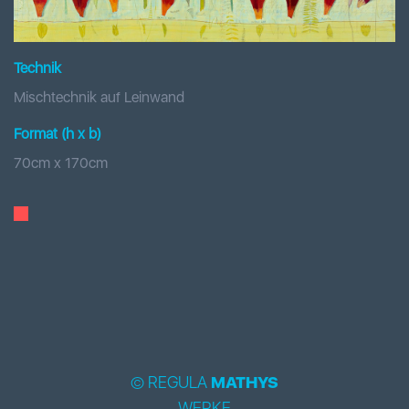
Technik
Mischtechnik auf Leinwand
Format (h x b
)
70
cm x
170
cm
© REGULA
MATHYS
WERKE