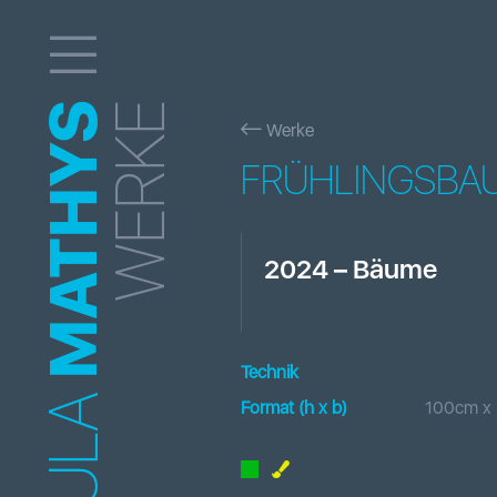
MATHYS
WERKE
Werke
FRÜHLINGSBA
2024
–
Bäume
Technik
Format (h x b
)
100
cm x