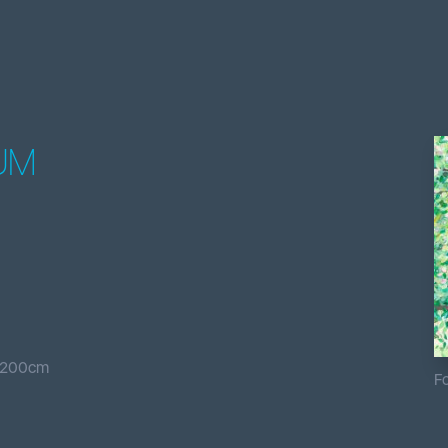
UM
200
cm
Fo