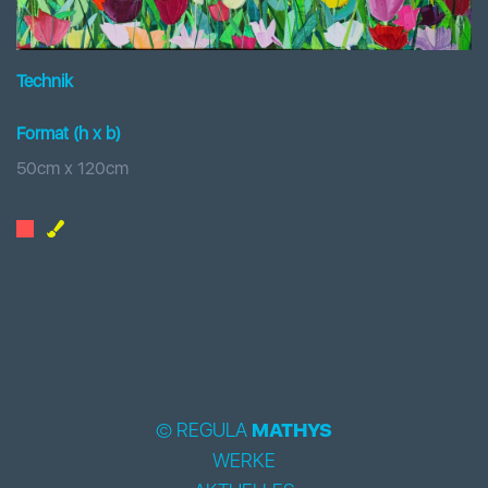
Technik
Format (h x b
)
50
cm x
120
cm
© REGULA
MATHYS
WERKE