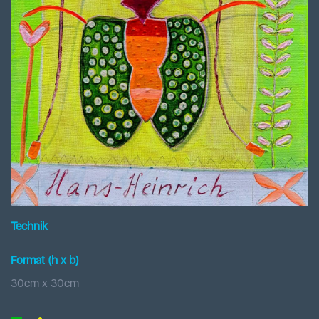
Technik
Format (h x b
)
30
cm x
30
cm