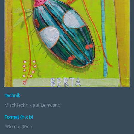
Technik
Mischtechnik auf Leinwand
Format (h x b
)
30
cm x
30
cm