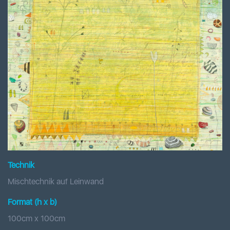
Technik
Mischtechnik auf Leinwand
Format (h x b
)
100
cm x
100
cm