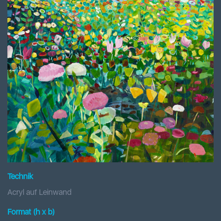
Technik
Acryl auf Leinwand
Format (h x b
)