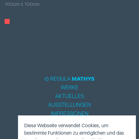
100
cm x
100
cm
© REGULA
MATHYS
WERKE
AKTUELLES
AUSSTELLUNGEN
IMPRESSIONEN
BIOGRAPHIE
Diese Webseite verwendet Cookies, um
LITERATUR
bestimmte Funktionen zu ermöglichen und das