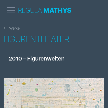
REGULA
MATHYS
Werke
FIGURENTHEATER
2010
–
Figurenwelten