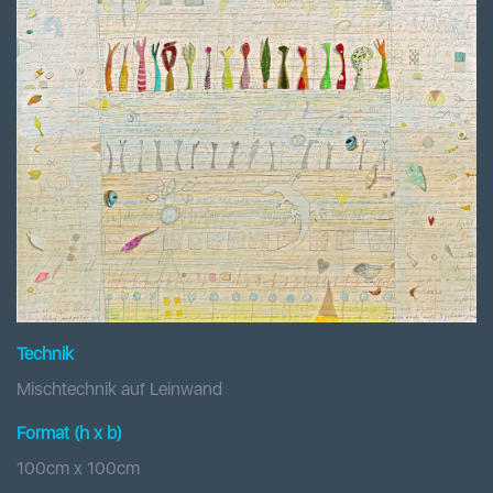
Technik
Mischtechnik auf Leinwand
Format (h x b
)
100
cm x
100
cm