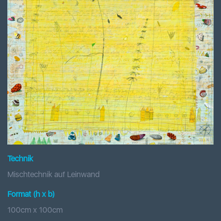
Technik
Mischtechnik auf Leinwand
Format (h x b
)
100
cm x
100
cm