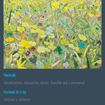
Technik
Strukturton, Gouache, Acryl, Tusche auf Leinwand
Format (h x b
)
100
cm x
100
cm