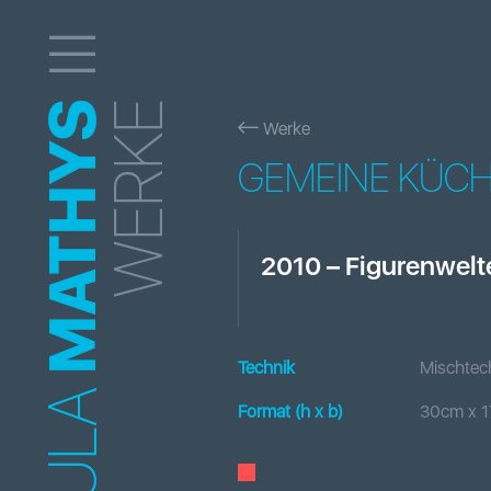
MATHYS
WERKE
Werke
GEMEINE KÜC
2010
–
Figurenwelt
Technik
Mischtec
Format (h x b
)
30
cm x
1