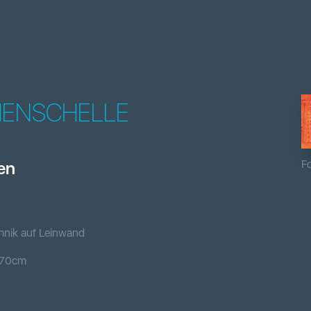
HENSCHELLE
Fo
en
hnik auf Leinwand
70
cm