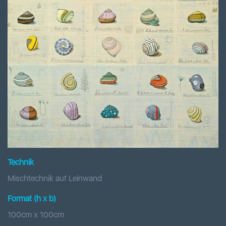
Technik
Mischtechnik auf Leinwand
Format (h x b
)
100
cm x
100
cm