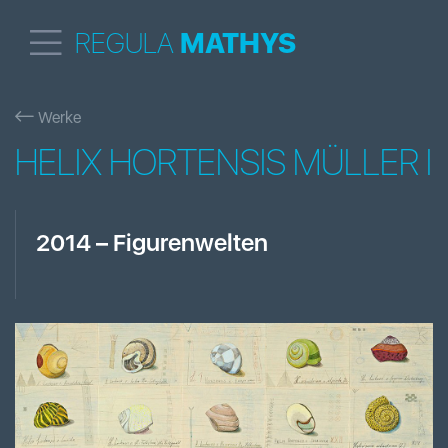
REGULA
MATHYS
Werke
HELIX HORTENSIS MÜLLER I
2014
–
Figurenwelten